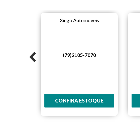
Xingó Automóveis
(79)2105-7070
Seminovos
3625
STOQUE
CONFIRA ESTOQUE